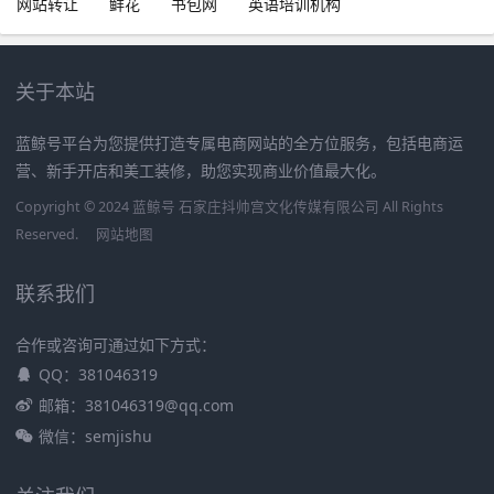
网站转让
鲜花
书包网
英语培训机构
关于本站
蓝鲸号平台为您提供打造专属电商网站的全方位服务，包括电商运
营、新手开店和美工装修，助您实现商业价值最大化。
Copyright © 2024 蓝鲸号 石家庄抖帅宫文化传媒有限公司 All Rights
Reserved.
网站地图
联系我们
合作或咨询可通过如下方式：
QQ：381046319
邮箱：381046319@qq.com
微信：semjishu