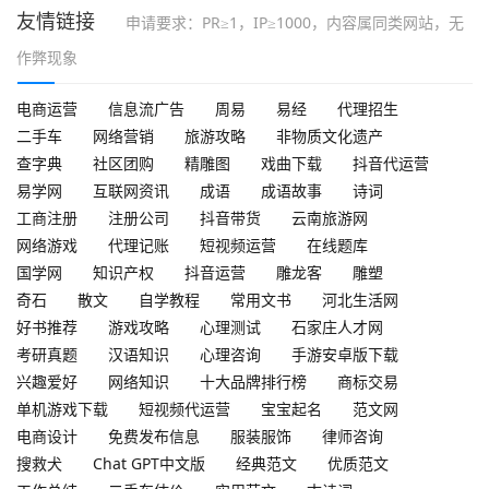
友情链接
申请要求：PR≥1，IP≥1000，内容属同类网站，无
作弊现象
电商运营
信息流广告
周易
易经
代理招生
二手车
网络营销
旅游攻略
非物质文化遗产
查字典
社区团购
精雕图
戏曲下载
抖音代运营
易学网
互联网资讯
成语
成语故事
诗词
工商注册
注册公司
抖音带货
云南旅游网
网络游戏
代理记账
短视频运营
在线题库
国学网
知识产权
抖音运营
雕龙客
雕塑
奇石
散文
自学教程
常用文书
河北生活网
好书推荐
游戏攻略
心理测试
石家庄人才网
考研真题
汉语知识
心理咨询
手游安卓版下载
兴趣爱好
网络知识
十大品牌排行榜
商标交易
单机游戏下载
短视频代运营
宝宝起名
范文网
电商设计
免费发布信息
服装服饰
律师咨询
搜救犬
Chat GPT中文版
经典范文
优质范文