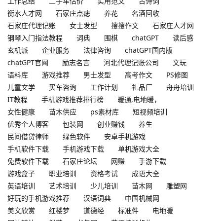
工作总结
二手车估价
实用范文
古诗词
衡水人才网
石家庄点痣
养花
名酒回收
石家庄代理记账
女士发型
搜搜作文
石家庄人才网
钢琴入门指法教程
词典
围棋
chatGPT
读后感
玄机派
企业服务
法律咨询
chatGPT国内版
chatGPT官网
励志名言
河北代理记账公司
文玩
语料库
游戏推荐
男士发型
高考作文
PS修图
儿童文学
买车咨询
工作计划
礼品厂
舟舟培训
IT教程
手机游戏推荐排行榜
暖通,电地暖，
女性健康
苗木供应
ps素材库
短视频培训
优秀个人博客
包装网
创业赚钱
养生
民间借贷律师
绿色软件
安卓手机游戏
手机软件下载
手机游戏下载
单机游戏大全
免费软件下载
石家庄论坛
网赚
手游下载
游戏盒子
职业培训
资格考试
成语大全
英语培训
艺术培训
少儿培训
苗木网
雕塑网
好玩的手机游戏推荐
汉语词典
中国机械网
美文欣赏
红楼梦
道德经
标准件
电地暖